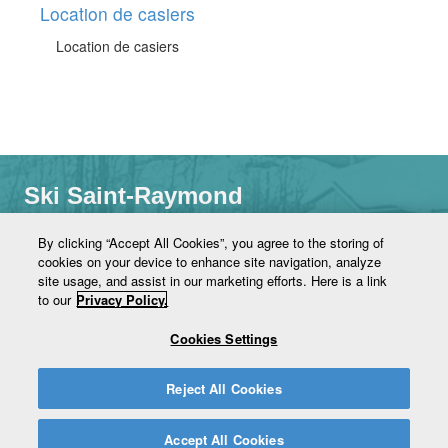
Location de casiers
Location de casiers
Ski Saint-Raymond
1226, rang Notre-Dame
By clicking “Accept All Cookies”, you agree to the storing of
Saint-Raymond (Québec) G3L 1N4
cookies on your device to enhance site navigation, analyze
(418) 337-2866
site usage, and assist in our marketing efforts. Here is a link
ski@villesaintraymond.com
to our
Privacy Policy.
www.skisaintraymond.com
Cookies Settings
Reject All Cookies
Follow us on Facebook
Accept All Cookies